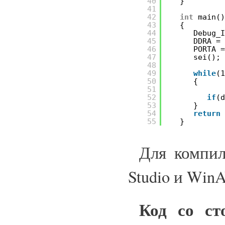
40
}
41
42
int
main(
43
{
44
Debug_
45
DDRA =
46
PORTA 
47
sei();
48
49
while
(
50
{
51
52
if
(
53
}
54
return
55
}
Для компил
Studio и Win
Код со с