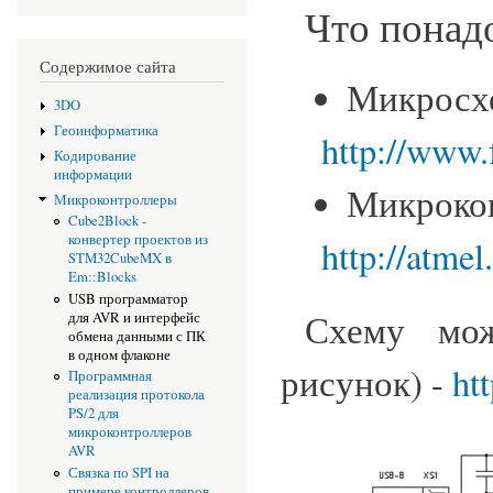
Что понадо
Содержимое сайта
Микр
3DO
Геоинформатика
http://www
Кодирование
информации
Микрок
Микроконтроллеры
Cube2Block -
конвертер проектов из
http://atmel
STM32CubeMX в
Em::Blocks
USB программатор
Схему мож
для AVR и интерфейс
обмена данными с ПК
в одном флаконе
рисунок) -
htt
Программная
реализация протокола
PS/2 для
микроконтроллеров
AVR
Связка по SPI на
примере контроллеров