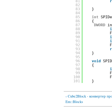
81
82
83
}
84
85
int
SPID
86
{
87
DWORD
i
88
89
90
91
92
93
94
}
95
96
void
SPI
97
{
98
99
100
101
}
‹ Cube2Block - конвертер 
Em::Blocks