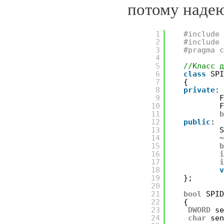
потому надею
1
#include
2
#include
3
#pragma 
4
5
//Класс 
6
class
SP
7
{
8
private
:
9
10
11
12
public
:
13
14
15
16
17
18
19
};
20
21
bool
SPI
22
{
23
DWORD
s
24
char
se