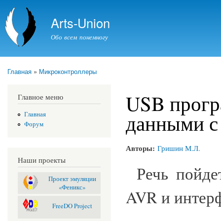
Пер
ос
Arts-Union
со
Обо всем понемногу
Главная
»
Микроконтроллеры
Вы здесь
USB прогр
Главное меню
данными с
Главная
Форум
Авторы:
Гришин М.Л.
Наши проекты
Речь пойде
Проект эмуляции
«Феникс»
AVR и интерф
FreeDO Project