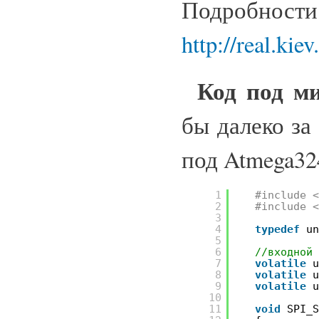
Подробност
http://real.kie
Код под м
бы далеко за
под Atmega32
1
#include 
2
#include 
3
4
typedef
u
5
6
//входной
7
volatile
8
volatile
9
volatile
10
11
void
SPI_