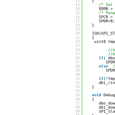
12
{
13
/* Set
14
DDRB =
15
/* Раз
16
SPCR =
17
SPDR=0
18
}
19
20
ISR(SPI_S
21
{
22
uint8 tm
23
24
//
25
//
26
if
( db
27
SPD
28
else
29
SPD
30
31
if
(!tm
32
dbi_ri
33
}
34
35
void
Debu
36
{
37
dbo_do
38
dbi_do
39
SPI_Sl