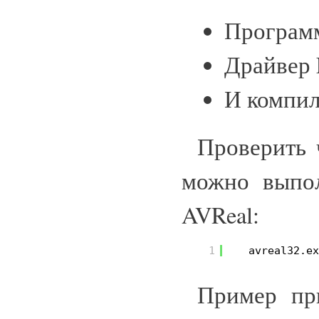
Программ
Драйвер
И компил
Проверить 
можно выпо
AVReal:
1
avreal32.e
Пример при